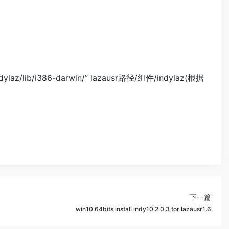
b/i386-darwin/” lazausr路径/组件/indylaz(根据
下一篇
win10 64bits install indy10.2.0.3 for lazausr1.6