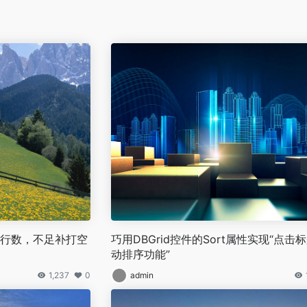
固定行数，不足补打空
巧用DBGrid控件的Sort属性实现“点击
动排序功能”
1,237
0
admin