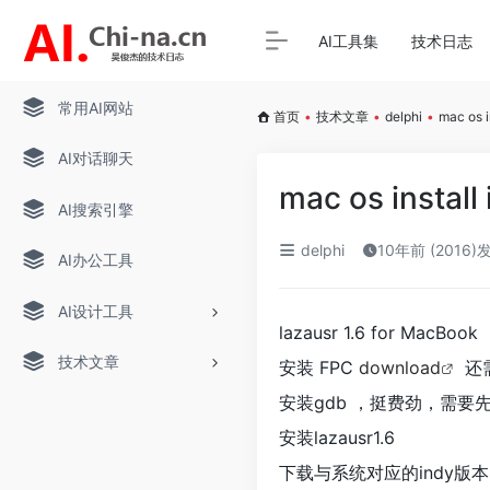
AI工具集
技术日志
常用AI网站
首页
•
技术文章
•
delphi
•
mac os i
AI对话聊天
mac os install 
AI搜索引擎
delphi
10年前 (2016)
AI办公工具
AI设计工具
lazausr 1.6 for MacBook
技术文章
安装 FPC
download
还
安装gdb ，挺费劲，需要先安装
安装lazausr1.6
下载与系统对应的indy版本