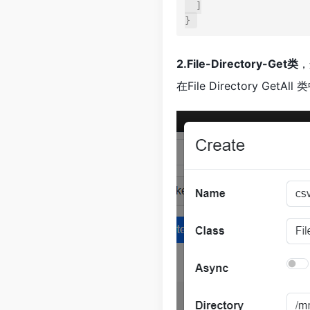
  ]

}
2.File-Directory-Get类
，
在File Directory Ge