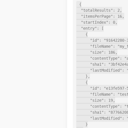
{

  "totalResults": 2,

  "itemsPerPage": 16,

  "startIndex": 0,

  "entry": [

    {

      "id": "91642280-38d1-388e-933a-ebc4fa489c4e",

      "fileName": "my_file.json",

      "size": 186,

      "contentType": "application/json",

      "sha1": "3bf42e4ad57c5c17a81a9e5aa543649e4822f5a4",

      "lastModified": "2024-11-20T14:11:45+00:00"

    },

    {

      "id": "e13fe597-537e-36c2-b99a-d652c3021a36",

      "fileName": "test_semicolon.csv",

      "size": 19,

      "contentType": "text/plain",

      "sha1": "877662089544dce80691af4c7c55610161f03fd8",

      "lastModified": "2024-11-20T13:41:56+00:00"

    }
