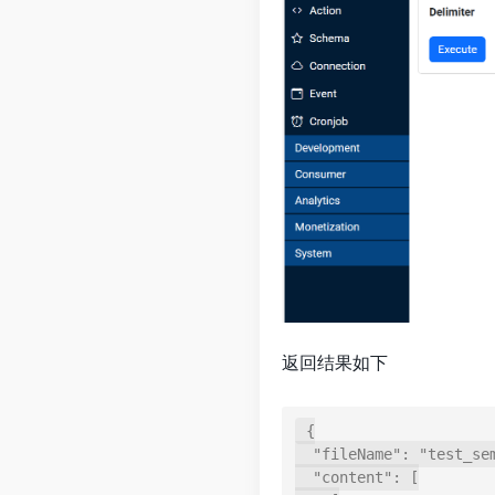
返回结果如下
{

  "fileName": "test_semicolon.csv",

  "content": [
