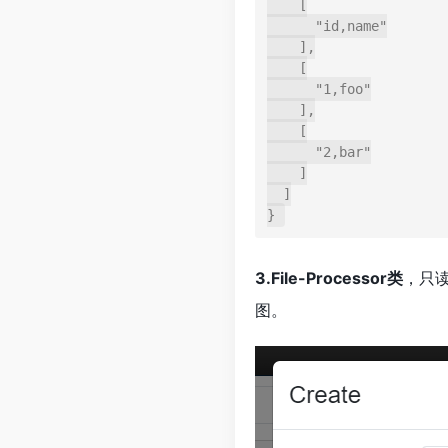
    [

      "id,name"

    ],

    [

      "1,foo"

    ],

    [

      "2,bar"

    ]

  ]

}
3.File-Processor类
，只读
图。