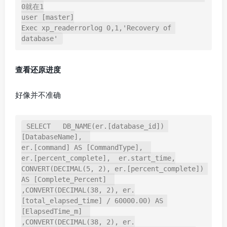
0就在1

user [master]

Exec xp_readerrorlog 0,1,'Recovery of 
database'
查看还原进度
好像并不准确
SELECT   DB_NAME(er.[database_id]) 
[DatabaseName],  

er.[command] AS [CommandType],  

er.[percent_complete],  er.start_time,

CONVERT(DECIMAL(5, 2), er.[percent_complete]) 
AS [Complete_Percent]  

,CONVERT(DECIMAL(38, 2), er.
[total_elapsed_time] / 60000.00) AS 
[ElapsedTime_m]  

,CONVERT(DECIMAL(38, 2), er.