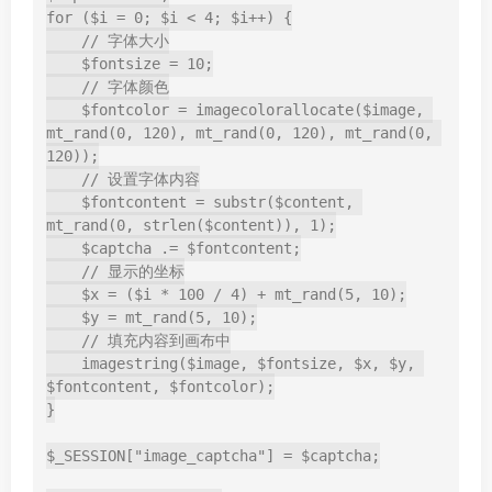
for ($i = 0; $i < 4; $i++) {

    // 字体大小

    $fontsize = 10;

    // 字体颜色

    $fontcolor = imagecolorallocate($image, 
mt_rand(0, 120), mt_rand(0, 120), mt_rand(0, 
120));

    // 设置字体内容

    $fontcontent = substr($content, 
mt_rand(0, strlen($content)), 1);

    $captcha .= $fontcontent;

    // 显示的坐标

    $x = ($i * 100 / 4) + mt_rand(5, 10);

    $y = mt_rand(5, 10);

    // 填充内容到画布中

    imagestring($image, $fontsize, $x, $y, 
$fontcontent, $fontcolor);

}

$_SESSION["image_captcha"] = $captcha;
