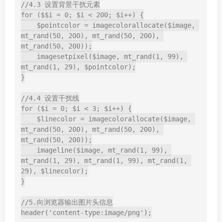
//4.3 设置背景干扰元素

for ($$i = 0; $i < 200; $i++) {

    $pointcolor = imagecolorallocate($image, 
mt_rand(50, 200), mt_rand(50, 200), 
mt_rand(50, 200));

    imagesetpixel($image, mt_rand(1, 99), 
mt_rand(1, 29), $pointcolor);

}

//4.4 设置干扰线

for ($i = 0; $i < 3; $i++) {

    $linecolor = imagecolorallocate($image, 
mt_rand(50, 200), mt_rand(50, 200), 
mt_rand(50, 200));

    imageline($image, mt_rand(1, 99), 
mt_rand(1, 29), mt_rand(1, 99), mt_rand(1, 
29), $linecolor);

}

//5.向浏览器输出图片头信息

header('content-type:image/png');
