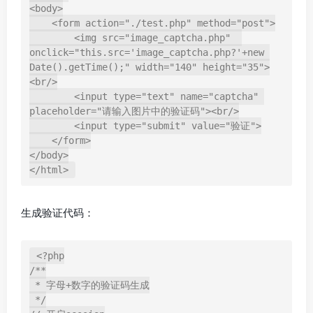
<body>

    <form action="./test.php" method="post">

        <img src="image_captcha.php"  
onclick="this.src='image_captcha.php?'+new 
Date().getTime();" width="140" height="35">
<br/>

        <input type="text" name="captcha" 
placeholder="请输入图片中的验证码"><br/>

        <input type="submit" value="验证">

    </form>

</body>

</html>
生成验证代码：
<?php

/**

 * 字母+数字的验证码生成

 */
