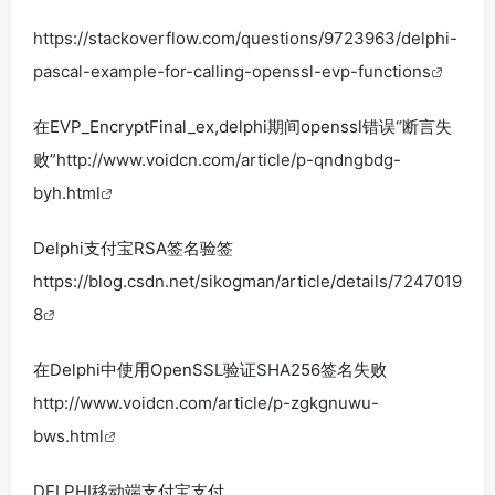
https://stackoverflow.com/questions/9723963/delphi-
pascal-example-for-calling-openssl-evp-functions
在EVP_EncryptFinal_ex,delphi期间openssl错误“断言失
败”
http://www.voidcn.com/article/p-qndngbdg-
byh.html
Delphi支付宝RSA签名验签
https://blog.csdn.net/sikogman/article/details/7247019
8
在Delphi中使用OpenSSL验证SHA256签名失败
http://www.voidcn.com/article/p-zgkgnuwu-
bws.html
DELPHI移动端支付宝支付