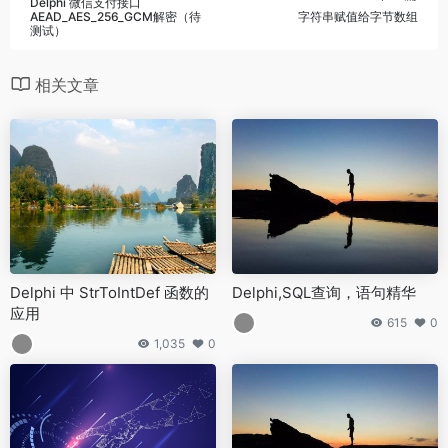
Delphi 微信支付接口
AEAD_AES_256_GCM解密（待
字符串赋值给字节数组
测试）
相关文章
Delphi 中 StrToIntDef 函数的
Delphi,SQL查询，语句精华
应用
615
0
1,035
0