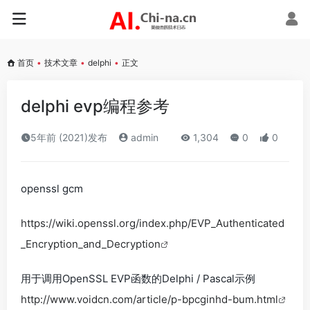
首页
•
技术文章
•
delphi
•
正文
delphi evp编程参考
5年前 (2021)发布
admin
1,304
0
0
openssl gcm
https://wiki.openssl.org/index.php/EVP_Authenticated
_Encryption_and_Decryption
用于调用OpenSSL EVP函数的Delphi / Pascal示例
http://www.voidcn.com/article/p-bpcginhd-bum.html