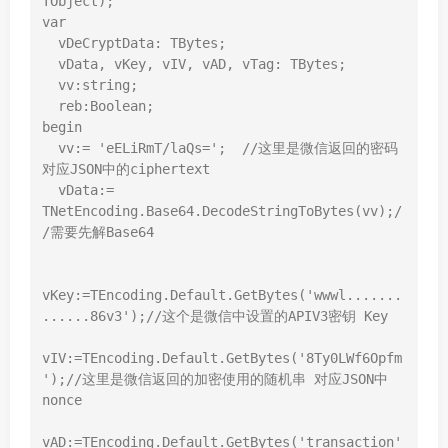
TObject);

var

  vDeCryptData: TBytes;

  vData, vKey, vIV, vAD, vTag: TBytes;

  vv:string;

  reb:Boolean;

begin

  vv:= 'eELiRmT/laQs=';  //这里是微信返回的密码 
对应JSON中的ciphertext

  vData:= 
TNetEncoding.Base64.DecodeStringToBytes(vv);/
/需要先解Base64

vKey:=TEncoding.Default.GetBytes('wwwl.......
......86v3');//这个是微信中设置的APIV3密钥 Key 

vIV:=TEncoding.Default.GetBytes('8Ty0LWf6Opfm
');//这里是微信返回的加密使用的随机串 对应JSON中
nonce

vAD:=TEncoding.Default.GetBytes('transaction'