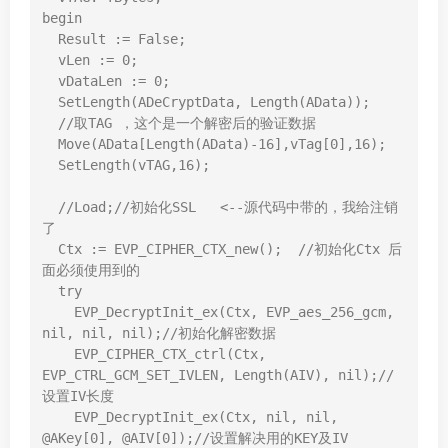
begin

  Result := False;

  vLen := 0;

  vDataLen := 0;

  SetLength(ADeCryptData, Length(AData));

  //取TAG ，这个是一个解密后的验证数据

  Move(AData[Length(AData)-16],vTag[0],16);

  SetLength(vTAG,16);

  //Load;//初始化SSL   <--源代码中带的，我给注销
了

  Ctx := EVP_CIPHER_CTX_new();  //初始化Ctx 后
面必须使用到的

  try

    EVP_DecryptInit_ex(Ctx, EVP_aes_256_gcm, 
nil, nil, nil);//初始化解密数据

    EVP_CIPHER_CTX_ctrl(Ctx, 
EVP_CTRL_GCM_SET_IVLEN, Length(AIV), nil);//
设置IV长度

    EVP_DecryptInit_ex(Ctx, nil, nil, 
@AKey[0], @AIV[0]);//设置解决用的KEY及IV
