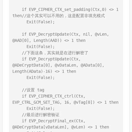
    if EVP_CIPHER_CTX_set_padding(Ctx,0) <> 1 
then//这个其实可以不用的，这是配置非填充模式

      Exit(False);

    if EVP_DecryptUpdate(Ctx, nil, @vLen, 
@AAD[0], Length(AAD)) <> 1 then

      Exit(False);

    //下面这条，其实就是在进行解密了

    if EVP_DecryptUpdate(Ctx, 
@ADeCryptData[0], @vDataLen, @AData[0], 
Length(AData)-16) <> 1 then

      Exit(False);

    //设置 tag

    if EVP_CIPHER_CTX_ctrl(Ctx, 
EVP_CTRL_GCM_SET_TAG, 16, @vTag[0]) <> 1 then

      Exit(False);

    //最后进行解密验证

    if EVP_DecryptFinal_ex(Ctx, 
@ADeCryptData[vDataLen], @vLen) <> 1 then
