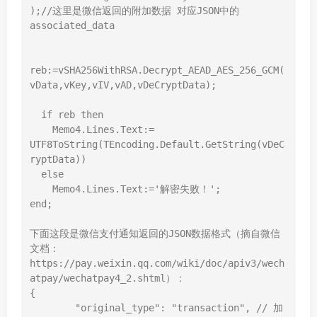
);//这里是微信返回的附加数据 对应JSON中的
associated_data

reb:=vSHA256WithRSA.Decrypt_AEAD_AES_256_GCM(
vData,vKey,vIV,vAD,vDeCryptData);

  if reb then 

    Memo4.Lines.Text:= 
UTF8ToString(TEncoding.Default.GetString(vDeC
ryptData))

  else

    Memo4.Lines.Text:='解密失败！';

end;

下面这段是微信支付通知返回的JSON数据格式（摘自微信
文档：
https://pay.weixin.qq.com/wiki/doc/apiv3/wech
atpay/wechatpay4_2.shtml）：

{

	"original_type": "transaction", // 加