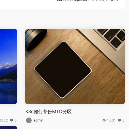
径
K3c如何备份MTD分区
1,132
0
admin
1,031
0