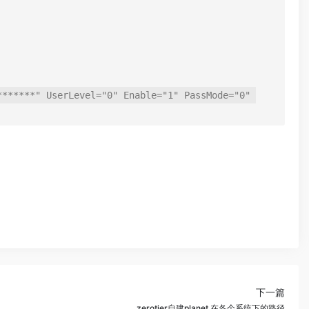
******" UserLevel="0" Enable="1" PassMode="0" 
下一篇
zerotier自建planet 在各个系统下的路径