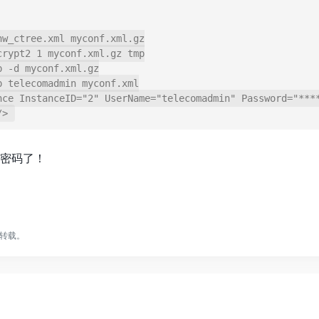
w_ctree.xml myconf.xml.gz

rypt2 1 myconf.xml.gz tmp

 -d myconf.xml.gz

 telecomadmin myconf.xml

nce InstanceID="2" UserName="telecomadmin" Password="****
就是密码了！
转载。