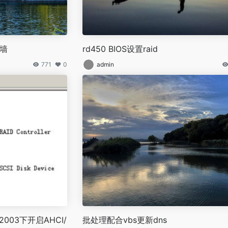
火墙
rd450 BIOS设置raid
771
0
admin
003下开启AHCI/
批处理配合vbs更新dns