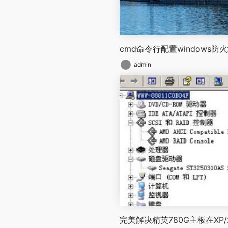
cmd命令行配置windows防
admin
完美解决精英780G主板在XP/2