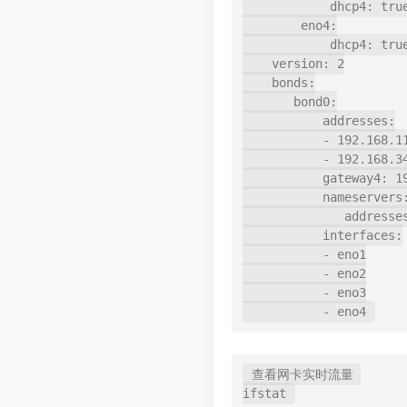
            dhcp4: true

        eno4:

            dhcp4: true

    version: 2

    bonds:

       bond0:

           addresses:

           - 192.168.11.112/24

           - 192.168.34.199/24

           gateway4: 192.168.11.1

           nameservers:

              addresses: [8.8.8.8,8.8.4.4]

           interfaces:

           - eno1

           - eno2

           - eno3

查看网卡实时流量 
