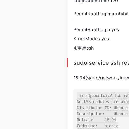
LoginGraceTime 120
PermitRootLogin prohibi
PermitRootLogin yes
StrictModes yes
4.重启ssh
sudo service ssh re
18.04的/etc/network/
root@ubuntu:/# lsb_rel
No LSB modules are avai
Distributor ID: Ubuntu

Description:    Ubuntu 
Release:    18.04

Codename:   bionic
