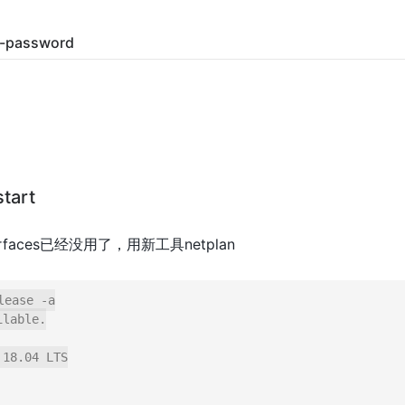
t-password
start
interfaces已经没用了，用新工具netplan
ease -a

lable.

18.04 LTS
