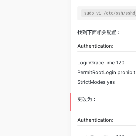
sudo vi /etc/ssh/sshd
找到下面相关配置：
Authentication:
LoginGraceTime 120
PermitRootLogin prohibi
StrictModes yes
更改为：
Authentication: