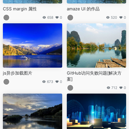
CSS margin 属性
amaze UI 的作品
658
0
520
0
js异步加载图片
GitHub访问失败问题[解决方
案]
673
0
712
0