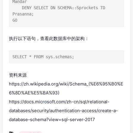
Mandar  

    DENY SELECT ON SCHEMA::Sprockets TO 
Prasanna;  

GO  
执行以下语句，查看此数据库中的架构：
SELECT * FROM sys.schemas;
资料来源
https://zh.wikipedia.org/wiki/Schema_(%E6%95%B0%E
6%8D%AE%E5%BA%93)
https://docs.microsoft.com/zh-cn/sql/relational-
databases/security/authentication-access/create-a-
database-schema?view=sql-server-2017