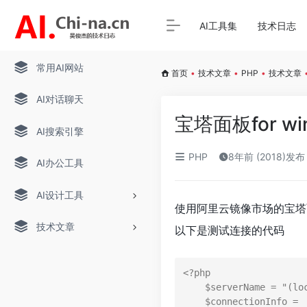
AI工具集
技术日志
常用AI网站
首页
•
技术文章
•
PHP
•
技术文章
AI对话聊天
宝塔面板for wi
AI搜索引擎
PHP
8年前 (2018)发布
AI办公工具
AI设计工具
使用阿里云镜像市场的宝塔面板f
技术文章
以下是测试连接的代码
<?php

    $serverName = "(local)";

    $connectionInfo =  array("UID"=>"sa","PWD"=>"password","Database"=>"dbname");
