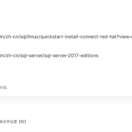
om/zh-cn/sql/linux/quickstart-install-connect-red-hat?view
m/zh-cn/sql-server/sql-server-2017-editions
转载。
目录文件位置【转】