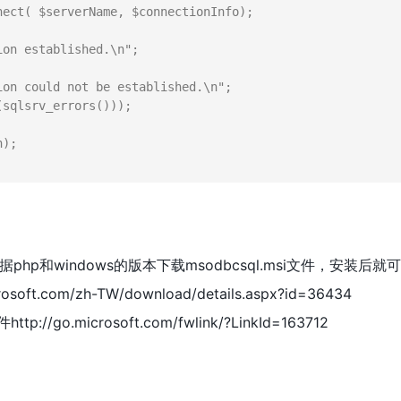
hp和windows的版本下载msodbcsql.msi文件，安装后就
soft.com/zh-TW/download/details.aspx?id=36434
/go.microsoft.com/fwlink/?LinkId=163712