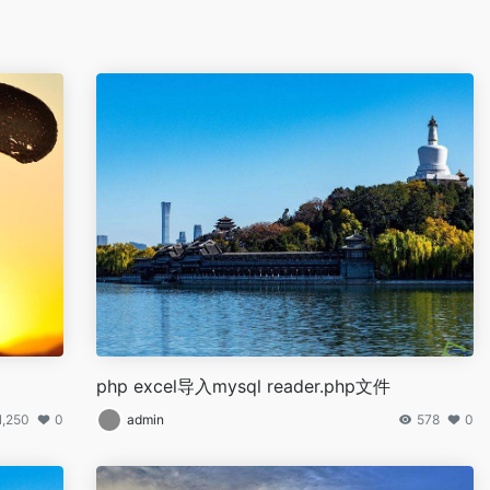
php excel导入mysql reader.php文件
1,250
0
admin
578
0