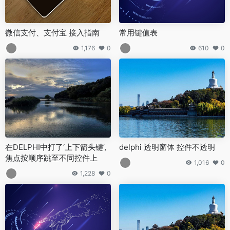
微信支付、支付宝 接入指南
常用键值表
1,176
0
610
0
在DELPHI中打了‘上下箭头键’,
delphi 透明窗体 控件不透明
焦点按顺序跳至不同控件上
1,016
0
1,228
0