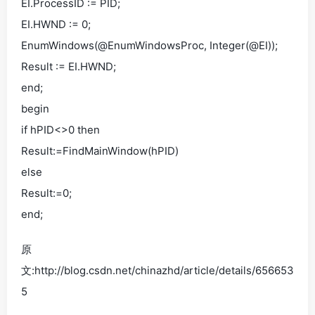
EI.ProcessID := PID;
EI.HWND := 0;
EnumWindows(@EnumWindowsProc, Integer(@EI));
Result := EI.HWND;
end;
begin
if hPID<>0 then
Result:=FindMainWindow(hPID)
else
Result:=0;
end;
原
文:http://blog.csdn.net/chinazhd/article/details/656653
5