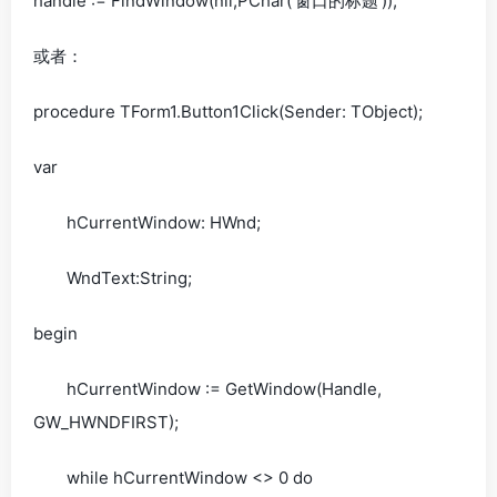
handle := FindWindow(nil,PChar(‘窗口的标题’));
或者：
procedure TForm1.Button1Click(Sender: TObject);
var
hCurrentWindow: HWnd;
WndText:String;
begin
hCurrentWindow := GetWindow(Handle,
GW_HWNDFIRST);
while hCurrentWindow <> 0 do