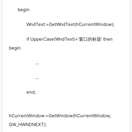
begin
WndText:=GetWndText(hCurrentWindow);
if UpperCase(WndText)=’窗口的标题’ then
begin
…
…
end;
hCurrentWindow:=GetWindow(hCurrentWindow,
GW_HWNDNEXT);