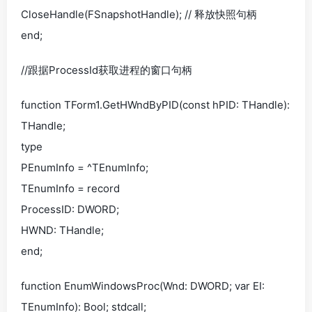
CloseHandle(FSnapshotHandle); // 释放快照句柄
end;
//跟据ProcessId获取进程的窗口句柄
function TForm1.GetHWndByPID(const hPID: THandle):
THandle;
type
PEnumInfo = ^TEnumInfo;
TEnumInfo = record
ProcessID: DWORD;
HWND: THandle;
end;
function EnumWindowsProc(Wnd: DWORD; var EI:
TEnumInfo): Bool; stdcall;