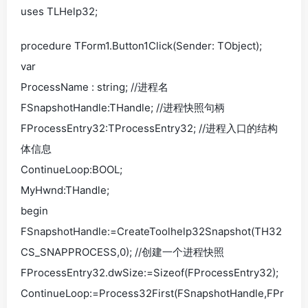
uses TLHelp32;
procedure TForm1.Button1Click(Sender: TObject);
var
ProcessName : string; //进程名
FSnapshotHandle:THandle; //进程快照句柄
FProcessEntry32:TProcessEntry32; //进程入口的结构
体信息
ContinueLoop:BOOL;
MyHwnd:THandle;
begin
FSnapshotHandle:=CreateToolhelp32Snapshot(TH32
CS_SNAPPROCESS,0); //创建一个进程快照
FProcessEntry32.dwSize:=Sizeof(FProcessEntry32);
ContinueLoop:=Process32First(FSnapshotHandle,FPr