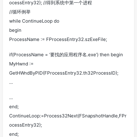
ocessEntry32); //得到系统中第一个进程
//循环例举
while ContinueLoop do
begin
ProcessName := FProcessEntry32.szExeFile;
if(ProcessName = ‘要找的应用程序名.exe’) then begin
MyHwnd :=
GetHWndByPID(FProcessEntry32.th32ProcessID);
…
…
end;
ContinueLoop:=Process32Next(FSnapshotHandle,FPr
ocessEntry32);
end;