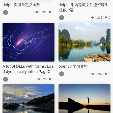
delphi实用自定义函数
delphi 用内存流文件流资源生
成客户端
1,231
0
1,235
0
A lot of DLLs with forms, Loa
opencv 学习资料
d dynamically into a PageCo
1,762
0
ntrol of a Main-Form
625
0