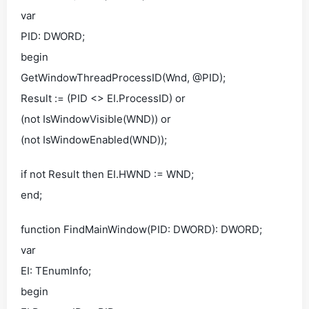
var
PID: DWORD;
begin
GetWindowThreadProcessID(Wnd, @PID);
Result := (PID <> EI.ProcessID) or
(not IsWindowVisible(WND)) or
(not IsWindowEnabled(WND));
if not Result then EI.HWND := WND;
end;
function FindMainWindow(PID: DWORD): DWORD;
var
EI: TEnumInfo;
begin