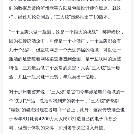
到的数据反馈给泸州老窖方以及包装设计师许燎原。就这
样，经过几轮公测后，“三人炫”最终推出了1.0版本。
“一个品牌只做一瓶酒，这是一个很大的挑战”，郝鸿峰说，
因为在传统酒企中，即使是一个小酒厂，一个品牌都会有
几十个品种。但互联网是一个无远弗届的领域，可以让一
瓶酒的足迹随着网络渠道渗透到全国。基于互联网的这些
特性，三方最后做了个反常的决定：只卖“三人炫”这一瓶
酒，并且一瓶只赚一元钱，年底卖出一亿瓶。
对于泸州老窖来说，“三人炫”是它们今年涉足电商领域的一
个“尖刀”产品，包括即将到来的双十一，“三人炫”俨然以
“爆款”的姿态出现在各电商平台上，此外，这家传统酒企也
于今年8月耗资4200万元人民币打造自己的电子商务公
司，但囿于体制的束缚，泸州老窖决定引入外援。