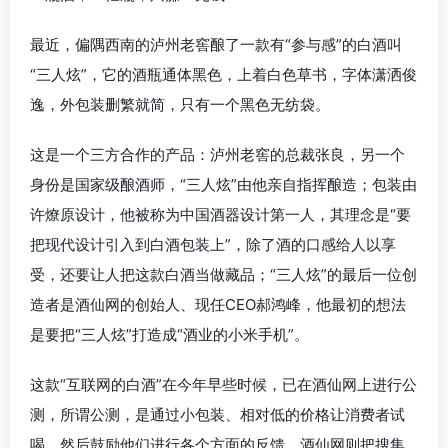
最近，偏隅西南的泸州老窖酿了一款有“参与感”的白酒叫
“三人炫”，它的酒瓶通体黑色，上着白色草书，字体潇洒俊
逸，外包装删繁就简，只有一个黑色无纺袋。
这是一个三方合作的产品：泸州老窖的总裁张良，另一个
身份是国家级酿酒师，“三人炫”由他亲自指挥酿造；包装由
许燎原设计，他被称为中国酒器设计第一人，其理念是“要
把现代设计引入到白酒包装上”，除了酒的口感给人以享
受，还要让人把这款白酒当做藏品；“三人炫”的最后一位创
造者是酒仙网的创始人、现任CEO郝鸿峰，他最初的想法
是要把“三人炫”打造成“酒业的小米手机”。
这款“互联网的白酒”在今年早些时候，已在酒仙网上进行公
测，所谓公测，是通过小包装、相对低的价格让消费者试
喝，然后鼓励他们进行各个方面的反馈，酒仙网则把搜集