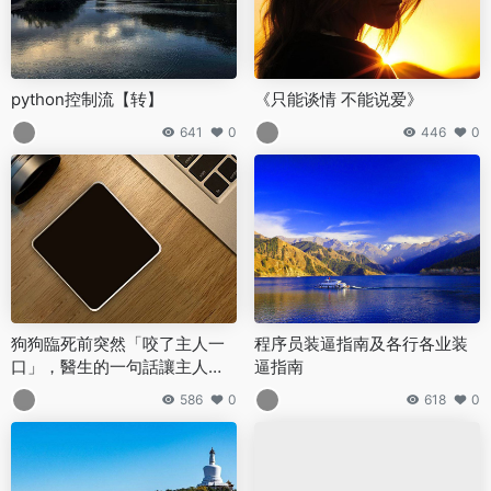
python控制流【转】
《只能谈情 不能说爱》
641
0
446
0
狗狗臨死前突然「咬了主人一
程序员装逼指南及各行各业装
口」，醫生的一句話讓主人驚
逼指南
覺「死裡逃生」…原來…
586
0
618
0