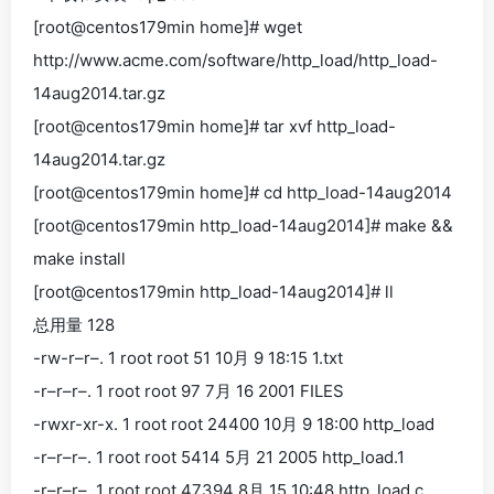
[root@centos179min home]# wget
http://www.acme.com/software/http_load/http_load-
14aug2014.tar.gz
[root@centos179min home]# tar xvf http_load-
14aug2014.tar.gz
[root@centos179min home]# cd http_load-14aug2014
[root@centos179min http_load-14aug2014]# make &&
make install
[root@centos179min http_load-14aug2014]# ll
总用量 128
-rw-r–r–. 1 root root 51 10月 9 18:15 1.txt
-r–r–r–. 1 root root 97 7月 16 2001 FILES
-rwxr-xr-x. 1 root root 24400 10月 9 18:00 http_load
-r–r–r–. 1 root root 5414 5月 21 2005 http_load.1
-r–r–r–. 1 root root 47394 8月 15 10:48 http_load.c