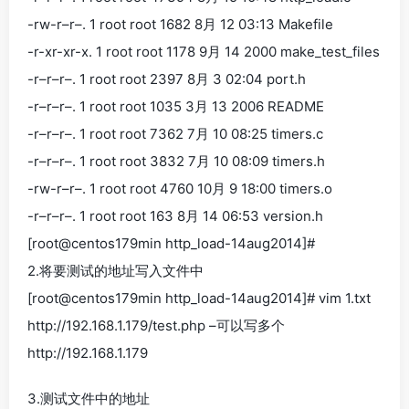
-rw-r–r–. 1 root root 1682 8月 12 03:13 Makefile
-r-xr-xr-x. 1 root root 1178 9月 14 2000 make_test_files
-r–r–r–. 1 root root 2397 8月 3 02:04 port.h
-r–r–r–. 1 root root 1035 3月 13 2006 README
-r–r–r–. 1 root root 7362 7月 10 08:25 timers.c
-r–r–r–. 1 root root 3832 7月 10 08:09 timers.h
-rw-r–r–. 1 root root 4760 10月 9 18:00 timers.o
-r–r–r–. 1 root root 163 8月 14 06:53 version.h
[root@centos179min http_load-14aug2014]#
2.将要测试的地址写入文件中
[root@centos179min http_load-14aug2014]# vim 1.txt
http://192.168.1.179/test.php –可以写多个
http://192.168.1.179
3.测试文件中的地址