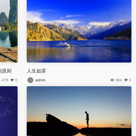
利原则
人生如茶
476
0
admin
564
0