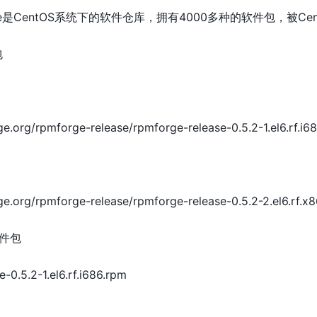
Forge是CentOS系统下的软件仓库，拥有4000多种的软件包，
包
ge.org/rpmforge-release/rpmforge-release-0.5.2-1.el6.rf.i6
ge.org/rpmforge-release/rpmforge-release-0.5.2-2.el6.rf.x
文件包
-0.5.2-1.el6.rf.i686.rpm