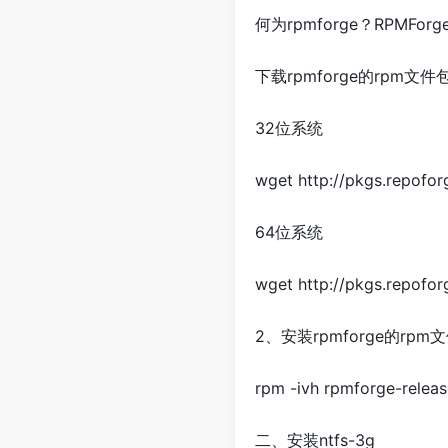
何为rpmforge？RPM
下载rpmforge的rpm文件
32位系统
wget http://pkgs.repofor
64位系统
wget http://pkgs.repofor
2、安装rpmforge的rpm
rpm -ivh rpmforge-release
二、安装ntfs-3g