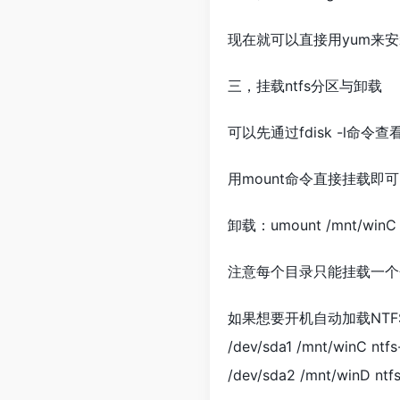
现在就可以直接用yum来安装了：y
三，挂载ntfs分区与卸载
可以先通过fdisk -l命令
用mount命令直接挂载即可：moun
卸载：umount /mnt/winC
注意每个目录只能挂载一个分
如果想要开机自动加载NTFS磁
/dev/sda1 /mnt/winC ntf
/dev/sda2 /mnt/winD ntf