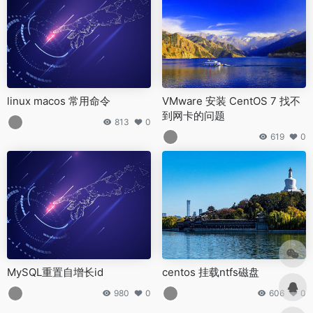
linux macos 常用命令
VMware 安装 CentOS 7 找不
到网卡的问题
813
0
619
0
MySQL重置自增长id
centos 挂载ntfs磁盘
980
0
606
0