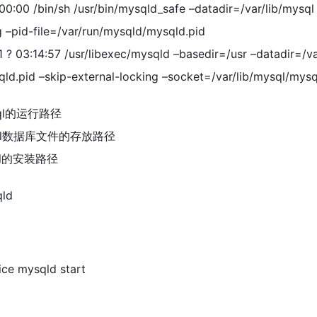
:00:00 /bin/sh /usr/bin/mysqld_safe –datadir=/var/lib/mysq
g –pid-file=/var/run/mysqld/mysqld.pid
 ? 03:14:57 /usr/libexec/mysqld –basedir=/usr –datadir=/v
qld.pid –skip-external-locking –socket=/var/lib/mysql/mysq
ysql的运行路径
mysql数据库文件的存放路径
ysql的安装路径
ld
ice mysqld start