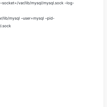
l –socket=/var/lib/mysql/mysql.sock –log-
ar/lib/mysql –user=mysql –pid-
l.sock