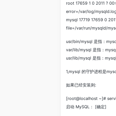
root 17659 1 0 2011 ? 00
error=/var/log/mysqld.lo
mysql 17719 17659 0 2011
file=/var/run/mysqld/mys
usr/bin/mysql 是指：m
var/lib/mysql 是指：
usr/lib/mysql 是指：m
1,mysql 的守护进程是mysq
如果已经安装则:
[root@localhost ~]# serv
启动 MySQL： [确定]