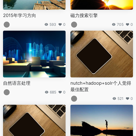
2015年学习方向
磁力搜索引擎
593
0
705
0
自然语言处理
nutch+hadoop+solr个人觉得
最佳配置
685
0
521
0