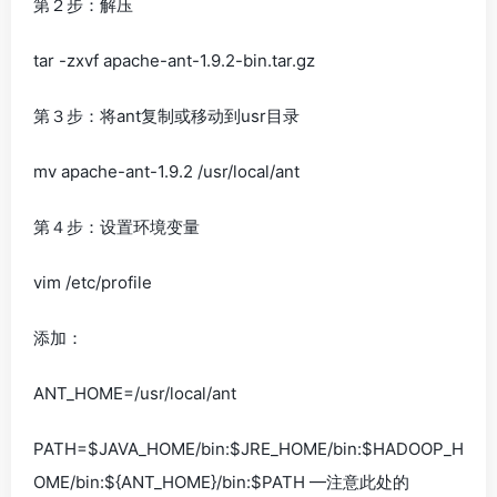
第２步：解压
tar -zxvf apache-ant-1.9.2-bin.tar.gz
第３步：将ant复制或移动到usr目录
mv apache-ant-1.9.2 /usr/local/ant
第４步：设置环境变量
vim /etc/profile
添加：
ANT_HOME=/usr/local/ant
PATH=$JAVA_HOME/bin:$JRE_HOME/bin:$HADOOP_H
OME/bin:${ANT_HOME}/bin:$PATH —注意此处的