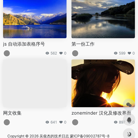
js 自动添加表格序号
第一份工作
562
0
599
0
网文收集
zoneminder 汉化及修改界面
641
0
897
0
Copyright © 2026
吴俊杰的技术日志
蒙ICP备09002787号-8