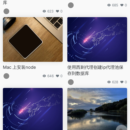
库
685
0
623
0
Mac 上安装node
使用西刺代理创建ip代理池保
存到数据库
646
0
628
0