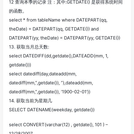
12 查询本季的记录 注：其中:GETDATE() 是获得系统时间
的函数。
select * from tableName where DATEPART(qq,
theDate) = DATEPART(qq, GETDATE()) and
DATEPART(yy, theDate) = DATEPART(yy, GETDATE())
13. 获取当月总天数:
select DATEDIFF(dd,getdate(),DATEADD(mm, 1,
getdate()))
select datediff(day,dateadd(mm,
datediff(mm,”,getdate()), ”),dateadd(mm,
datediff(mm,”,getdate()), ‘1900-02-01′))
14. 获取当前为星期几
SELECT DATENAME(weekday, getdate())
select CONVERT(varchar(12) , getdate(), 101 ) –
12/28/2007