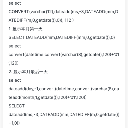
select
CONVERT(varchar(12),dateadd(ms,-3,DATEADD(mm,D
ATEDIFF(m,0,getdate()),0)), 112 )
1. 显示本月第一天
SELECT DATEADD(mm,DATEDIFF(mm,0,getdate()),0)
select
convert(datetime,convert(varchar(8),getdate(),120)+’01
’,120)
2. 显示本月最后一天
select
dateadd(day,-1,convert(datetime,convert(varchar(8),da
teadd(month,1,getdate()),120)+’01’,120))
SELECT
dateadd(ms,-3,DATEADD(mm,DATEDIFF(m,0,getdate())
+1,0))