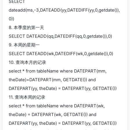
SELECT
dateadd(ms,-3,DATEADD(yy,DATEDIFF(yy,0,getdate()),
0))
8. 本季度的第一天
SELECT DATEADD(qq,DATEDIFF(qq,0,getdate()),0)
9. 本周的星期一
SELECT DATEADD(wk,DATEDIFF(wk,0,getdate()),0)
10. 查询本月的记录
select * from tableName where DATEPART(mm,
theDate)=DATEPART(mm, GETDATE()) and
DATEPART(yy, theDate) = DATEPART(yy, GETDATE())
11. 查询本周的记录
select * from tableName where DATEPART(wk,
theDate) = DATEPART(wk, GETDATE()) and
DATEPART(yy, theDate) = DATEPART(yy, GETDATE())