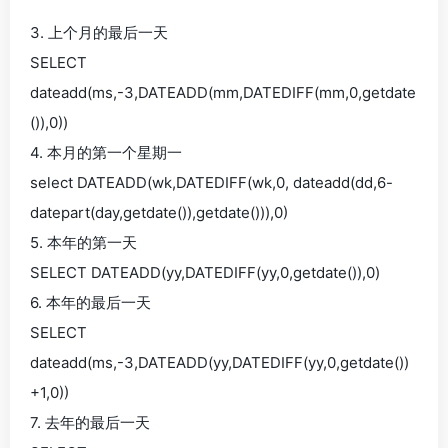
3. 上个月的最后一天
SELECT
dateadd(ms,-3,DATEADD(mm,DATEDIFF(mm,0,getdate
()),0))
4. 本月的第一个星期一
select DATEADD(wk,DATEDIFF(wk,0, dateadd(dd,6-
datepart(day,getdate()),getdate())),0)
5. 本年的第一天
SELECT DATEADD(yy,DATEDIFF(yy,0,getdate()),0)
6. 本年的最后一天
SELECT
dateadd(ms,-3,DATEADD(yy,DATEDIFF(yy,0,getdate())
+1,0))
7. 去年的最后一天