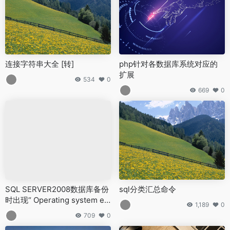
连接字符串大全 [转]
php针对各数据库系统对应的
扩展
534
0
669
0
SQL SERVER2008数据库备份
sql分类汇总命令
时出现“ Operating system err
1,189
0
or 5(拒绝访问。)“
709
0