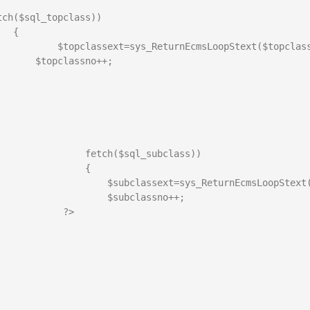
tch($sql_topclass))

 {

nEcmsLoopStext($topclassinfo);

classno++;

fetch($sql_subclass))

               {

subclassext=sys_ReturnEcmsLoopStext($subclassinfo);

 $subclassno++;                                

          ?>
