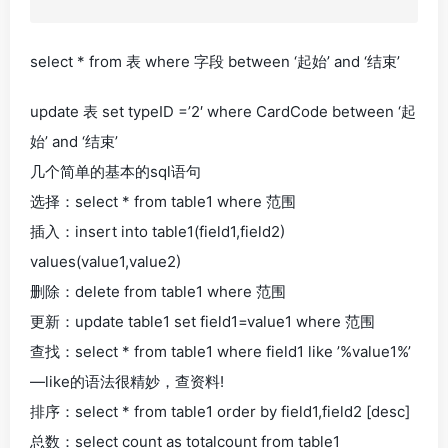
select * from 表 where 字段 between ‘起始’ and ‘结束’
update 表 set typeID =’2′ where CardCode between ‘起
始’ and ‘结束’
几个简单的基本的sql语句
选择：select * from table1 where 范围
插入：insert into table1(field1,field2)
values(value1,value2)
删除：delete from table1 where 范围
更新：update table1 set field1=value1 where 范围
查找：select * from table1 where field1 like ’%value1%’
—like的语法很精妙，查资料!
排序：select * from table1 order by field1,field2 [desc]
总数：select count as totalcount from table1