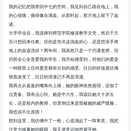
我的记忆把我带回中七的空间，我见到自己跪在地上，我
的心很痛，痛得像在滴血。从那时起，那片地上留下了血
迹。
大学毕业后，我选择到师范学院修读教学文凭，然后千方
百计想回来任教。目的是凭吊这淌血的心，还是想亲手将
地上的血迹洗掉？两年间，我虽然只是一个代课老师，但
仍然全心全意爱我的学生，我开始感受到，对他们的爱是
一种跟世上任何爱意都有分别的感受。往日的价值观仿佛
彻底改变了，往日的浪漫已不再是浪漫。
我再次从嘉嘉的嘴角向上移，她的眼神依然倔强，还加了
点责备。我有点心怯。她是中六生，我该比她大十岁左
右，还是校内的教师，但竟倒过来是我被她的威严慑服，
我也说不出原因！
想到这里，我仿佛中了一枪，心底涌起了一阵寒意。我把
注意力移离她的眼睛，我又潜意识地想避开她。