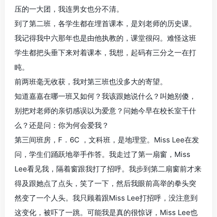
压的一大团，我连男女也分不清。
到了第二班，各学生都在埋首课本，是刘老师的历史课。
我记得我中六那年也是由他执教的，课堂很闷。难怪这班
学生都把头垂下来对着课本，我想，起码有三分之一在打
盹。
前两班毫无收获，我对第三班也没多大的寄望。
知道嘉嘉在哪一班又如何？我该跟她说什么？叫她别傻，
别把对老师的亲切感误以为爱意？问她今早在校长室干什
么？还是问：你为何会爱我？
第三间班房，F．6C ，文科班，是地理堂。Miss Lee在发
问，学生们踊跃地举手作答。我走过了第一扇窗，Miss
Lee看见我，隔着窗跟我打了招呼。我步到第二扇窗前才来
得及跟她点了点头，笑了一下，然后我眼前高举的拳头突
然变了一个人头。我只顾着跟Miss Lee打招呼，没注意到
这变化，被吓了一跳。可能我是真的很惊讶，Miss Lee也