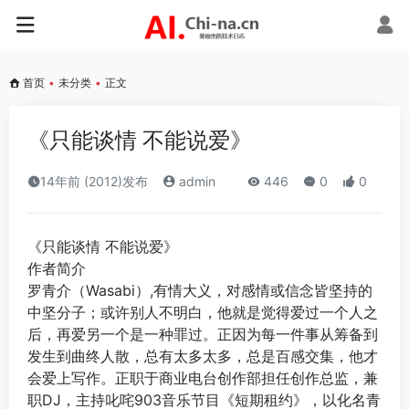
首页
•
未分类
•
正文
《只能谈情 不能说爱》
14年前 (2012)发布
admin
446
0
0
《只能谈情 不能说爱》
作者简介
罗青介（Wasabi）,有情大义，对感情或信念皆坚持的
中坚分子；或许别人不明白，他就是觉得爱过一个人之
后，再爱另一个是一种罪过。正因为每一件事从筹备到
发生到曲终人散，总有太多太多，总是百感交集，他才
会爱上写作。正职于商业电台创作部担任创作总监，兼
职DJ，主持叱咤903音乐节目《短期租约》，以化名青