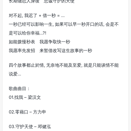
长期做恋人身後 忠诚守护的天使
对不起, 我迟了 + 借一秒 = …
一秒已经可以影响一生, 如果可以早一秒开口的话, 会是不
是可以给你幸福…?!
如能拨慢秒表 我愿争取快一秒
我愿率先发招 来暂借改写这生故事的一秒
四个故事都止於情, 无奈地不能及至爱, 就是只能谈情不能
说爱…
歌曲曲目：
01.找我 – 梁汉文
02.零藉口 – 方力申
03.守护天使 – 邓健泓