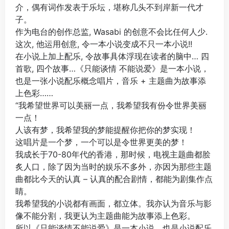
介，偶有词作发表于乐坛，堪称几头不到岸新一代才
子。
作为电台的创作总监, Wasabi 的创意不会比任何人少.
这次, 他运用创意, 令一本小说变成不只一本小说!!
在小说上加上配乐, 令故事具体浮现在读者的脑中… 四
首歌, 四个故事…《只能谈情 不能说爱》是一本小说，
也是一张小说配乐概念唱片，音乐 + 主题曲为故事添
上色彩……
“我希望世界可以美丽一点，我希望我有份令世界美丽
一点！
人该有梦，我希望我的梦能提醒你把你的梦实现！
这唱片是一个梦，一个可以是令世界更美的梦！
我成长于70-80年代的香港，那时候，电视主题曲都脍
炙人口，除了因为当时的娱乐不多外，亦因为那些主题
曲都比今天的认真 – 认真的配合剧情，都能为剧集作点
睛。
我希望我的小说都有画面，都立体。我亦认为音乐与影
像不能分割，我更认为主题曲能为故事添上色彩。
所以《只能谈情不能说爱》是一本小说，也是小说配乐