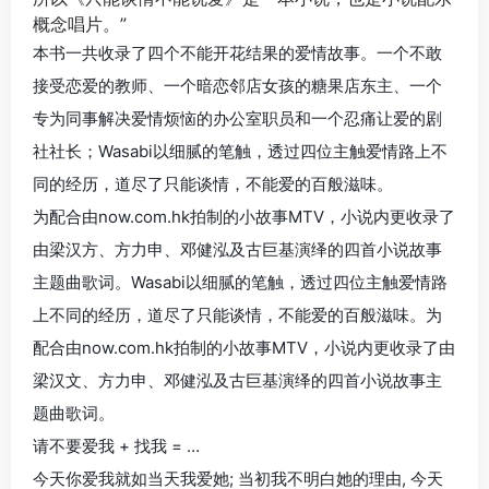
概念唱片。”
本书一共收录了四个不能开花结果的爱情故事。一个不敢
接受恋爱的教师、一个暗恋邻店女孩的糖果店东主、一个
专为同事解决爱情烦恼的办公室职员和一个忍痛让爱的剧
社社长；Wasabi以细腻的笔触，透过四位主触爱情路上不
同的经历，道尽了只能谈情，不能爱的百般滋味。
为配合由now.com.hk拍制的小故事MTV，小说内更收录了
由梁汉方、方力申、邓健泓及古巨基演绎的四首小说故事
主题曲歌词。Wasabi以细腻的笔触，透过四位主触爱情路
上不同的经历，道尽了只能谈情，不能爱的百般滋味。为
配合由now.com.hk拍制的小故事MTV，小说内更收录了由
梁汉文、方力申、邓健泓及古巨基演绎的四首小说故事主
题曲歌词。
请不要爱我 + 找我 = …
今天你爱我就如当天我爱她; 当初我不明白她的理由, 今天