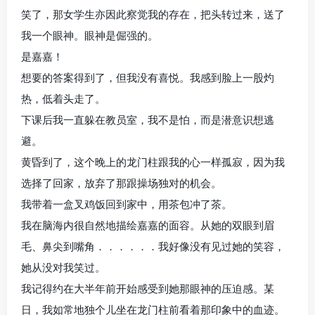
笑了，那女学生亦因此察觉我的存在，把头转过来，送了
我一个眼神。眼神是倔强的。
是嘉嘉！
想要的答案得到了，但我没有喜悦。我感到脸上一股灼
热，低着头走了。
下课后我一直躲在教员室，我不是怕，而是潜意识想逃
避。
黄昏到了，这个晚上的龙门柱跟我的心一样孤寂，因为我
选择了回家，放弃了那跟操场独对的机会。
我带着一盒叉鸡饭回到家中，用茶包冲了茶。
我在脑海内很自然地描绘嘉嘉的面容。从她的双眼到眉
毛、鼻尖到嘴角．．．．．．我好像没有见过她的笑容，
她从没对我笑过。
我记得约在大半年前开始感受到她那眼神的压迫感。某
日，我如常地独个儿坐在龙门柱前看着那印象中的血迹。