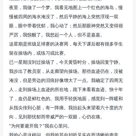
夜里，我做了一个梦。我看见地图上一个红色的海岛，慢
慢被四周的海水淹没了，然后平静的海上突然浮现一双
眼，眼中带着忧郁，我心动了；然后那眼神突然又变得很
严厉，我惊醒了。我想起一个人，但不是嘉嘉。
这星期是班级足球赛的决赛周，每天下课后都有很多学生
留在操场内，或练习或比赛。
已一星期没到过操场了，今天黄昏时分，操场回复宁静。
我步出了教员室，从走廊望向操场。那些血迹仍在，没被
淹没，但是旁边的泪痕好像增大了一点。我确定了四周无
人，走到操场上血迹的所在地，跪下来看着血迹。快十年
了，血仍是鲜红色的。我用手轻抚地面，感觉到一阵暖和
从指尖传到心脏，有一阵痛。我抬起头来望着六十度的方
向，见到那忧郁而带威严的一双眼，心仍在痛。
“为何要避开我？”我在心里问。
我的心是这样问，但我的耳中却听见实在而清晰的声音。