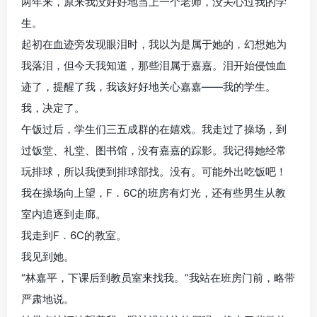
两年来，原来我没好好地当上一个老师，没关心过我的学
生。
起初在血迹旁发现眼泪时，我以为是属于她的，幻想她为
我落泪，但今天我知道，那些泪属于嘉嘉。泪开始侵蚀血
迹了，提醒了我，我该好好地关心嘉嘉——我的学生。
我，决定了。
午饭过后，学生们三五成群的在嬉戏。我走过了操场，到
过饭堂、礼堂、图书馆，没有嘉嘉的踪影。我记得她经常
玩排球，所以我便到排球部找。没有。可能外出吃饭吧！
我在操场向上望，F．6C的班房有灯光，还有些男生从教
室内追逐到走廊。
我走到F．6C的教室。
我见到她。
“林嘉平，下课后到教员室来找我。”我站在班房门前，略带
严肃地说。