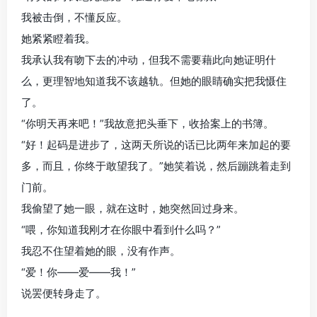
我被击倒，不懂反应。
她紧紧瞪着我。
我承认我有吻下去的冲动，但我不需要藉此向她证明什
么，更理智地知道我不该越轨。但她的眼睛确实把我慑住
了。
“你明天再来吧！”我故意把头垂下，收拾案上的书簿。
“好！起码是进步了，这两天所说的话已比两年来加起的要
多，而且，你终于敢望我了。”她笑着说，然后蹦跳着走到
门前。
我偷望了她一眼，就在这时，她突然回过身来。
“喂，你知道我刚才在你眼中看到什么吗？”
我忍不住望着她的眼，没有作声。
“爱！你——爱——我！”
说罢便转身走了。