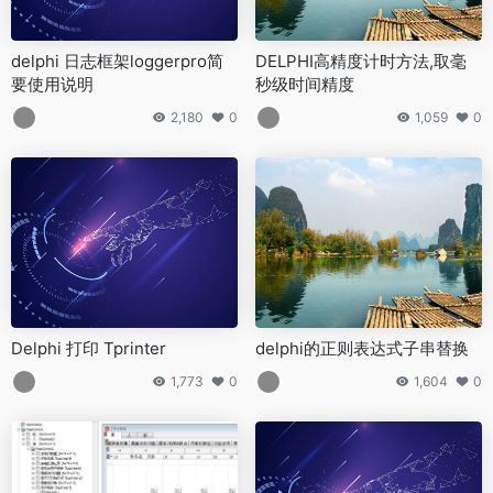
delphi 日志框架loggerpro简
DELPHI高精度计时方法,取毫
要使用说明
秒级时间精度
2,180
0
1,059
0
Delphi 打印 Tprinter
delphi的正则表达式子串替换
1,773
0
1,604
0