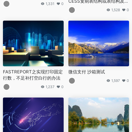
CESS复制表结构或表结构及内
1,331
0
容到新的表
1,528
0
FASTREPORT之实现打印固定
微信支付 沙箱测试
行数，不足补打空白行的办法
1,597
0
1,237
0