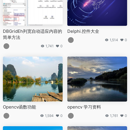
DBGridEh列宽自动适应内容的
Delphi.控件大全
简单方法
1,514
0
1,741
0
Opencv函数功能
opencv 学习资料
1,594
0
1,761
0