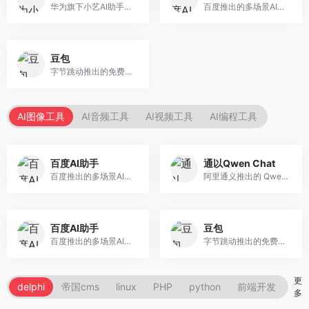
华为旗下小艺AI助手网页端，已接入DeepSeek-R1
百度推出的多场景AI智能体助手
豆包
字节跳动推出的免费AI智能助手
AI图像工具
AI音频工具
AI视频工具
AI编程工具
百度AI助手
通以Qwen Chat
百度推出的多场景AI智能体助手
阿里通义推出的 Qwen AI 大模型Web UI界面
百度AI助手
豆包
百度推出的多场景AI智能体助手
字节跳动推出的免费AI智能助手
更
delphi
帝国cms
linux
PHP
python
前端开发
sq
多